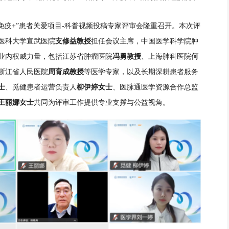
，免疫+”患者关爱项目-科普视频投稿专家评审会隆重召开。本次评
支修益教授
医科大学宣武医院
担任会议主席，中国医学科学院肿
冯勇教授
何
业内权威力量，包括江苏省肿瘤医院
、上海肺科医院
周育成教授
浙江省人民医院
等医学专家，以及长期深耕患者服务
士
柳伊婷女士
、觅健患者运营负责人
、医脉通医学资源合作总监
王丽娜女士
共同为评审工作提供专业支撑与公益视角。