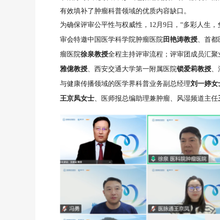
有效填补了肿瘤科普领域的优质内容缺口。
为确保评审公平性与权威性，12月9日，“多彩人生
田艳涛教授
审会特邀中国医学科学院肿瘤医院
、首都
徐泉教授
瘤医院
全程主持评审流程；评审团成员汇聚
雅億教授
锁爱莉教授
、西安交通大学第一附属医院
、
刘一婷女
与健康传播领域的医学界科普业务副总经理
王京凤女士
、医师报总编助理兼肿瘤、风湿频道主任