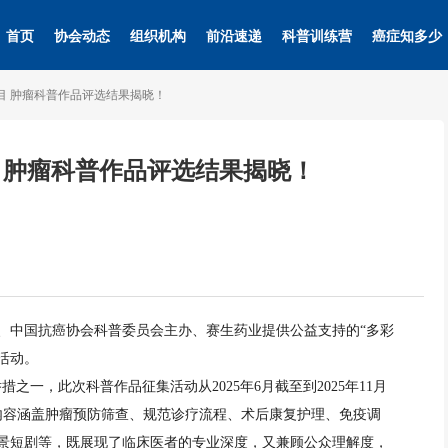
首页
协会动态
组织机构
前沿速递
科普训练营
癌症知多少
项目 肿瘤科普作品评选结果揭晓！
目 肿瘤科普作品评选结果揭晓！
导、中国抗癌协会科普委员会主办、赛生药业提供公益支持的“多彩
活动。
措之一，此次科普作品征集活动从2025年6月截至到2025年11月
，内容涵盖肿瘤预防筛查、规范诊疗流程、术后康复护理、免疫调
景短剧等，既展现了临床医者的专业深度，又兼顾公众理解度，