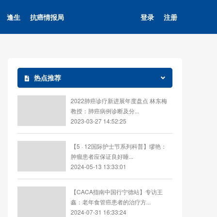
逢生
抗癌情报局
登录
注册
热点推荐
2022肺癌诊疗新进展年度盘点 林东梅
教授：肺癌病例诊断及分...
2023-03-27 14:52:25
【5 · 12国际护士节系列科普】缪艳：
肿瘤患者应保证良好睡...
2024-05-13 13:33:01
【CACA指南中国行宁德站】专访王
鑫：老年食管癌患者的治疗方...
2024-07-31 16:33:24