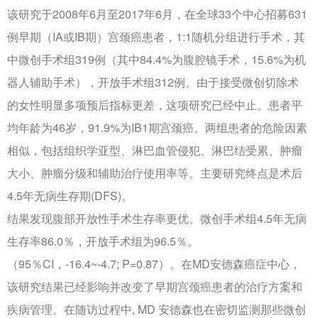
该研究于2008年6月至2017年6月，在全球33个中心招募631
例早期（IA或IB期）宫颈癌患者，1:1随机分组进行手术，其
中微创手术组319例（其中84.4%为腹腔镜手术，15.6%为机
器人辅助手术），开放手术组312例。由于接受微创切除术
的女性明显多项预后指标更差，这项研究已经中止。患者平
均年龄为46岁，91.9%为IB1期宫颈癌。两组患者的危险因素
相似，包括组织学亚型、淋巴血管侵犯、淋巴结受累、肿瘤
大小、肿瘤分级和辅助治疗使用率等。主要研究终点是术后
4.5年无病生存期(DFS)。
结果发现腹部开放性手术生存率更优。微创手术组4.5年无病
生存率86.0％，开放手术组为96.5％。
（95％CI，-16.4~-4.7; P=0.87）。在MD安德森癌症中心，
该研究结果已经影响并改变了早期宫颈癌患者的治疗方案和
疾病管理。在随访过程中, MD 安德森也在密切监测那些微创