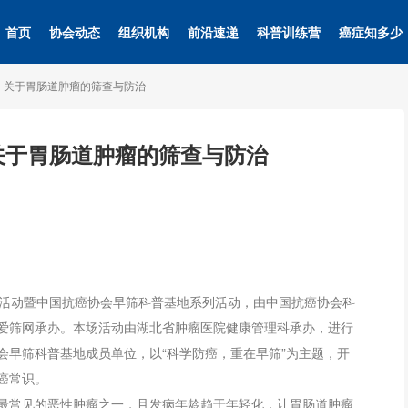
首页
协会动态
组织机构
前沿速递
科普训练营
癌症知多少
，关于胃肠道肿瘤的筛查与防治
关于胃肠道肿瘤的筛查与防治
特色活动暨中国抗癌协会早筛科普基地系列活动，由中国抗癌协会科
爱筛网承办。本场活动由湖北省肿瘤医院健康管理科承办，进行
会早筛科普基地成员单位，以“科学防癌，重在早筛”为主题，开
癌常识。
最常见的恶性肿瘤之一，且发病年龄趋于年轻化，让胃肠道肿瘤