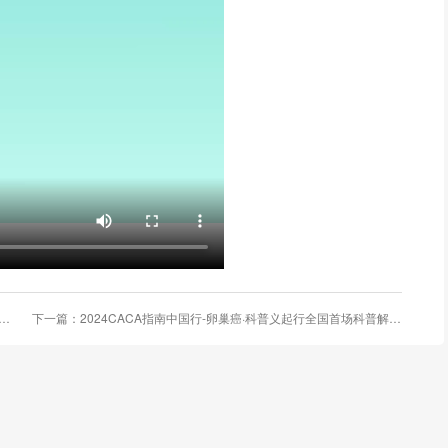
涛教授科普书《胃，你好吗》荣获科技部2023年度全国优秀科普作品
下一篇：2024CACA指南中国行-卵巢癌·科普义起行全国首场科普解读暨全国科普巡讲即将启动