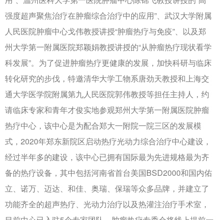
强度超声聚焦治疗在肿瘤综合治疗中的应用”、武汉大学附属
人民医院肿瘤中心戈伟教授讲授“肿瘤热疗与免疫”、以及郑
州大学第一附属医院郑颖娟教授讲授的“从肿瘤热疗现状看学
科发展”。为了促进肿瘤热疗更健康的发展，加快科研与临床
转化研究的步伐，特邀清华大学工物系唐劲天教授和上海交
通大学医学院附属第九人民医院郭伟教授等担任主持人，约
请临床专家和青年才俊实地参观郑州大学第一附属医院肿瘤
热疗中心，该中心是为配合郑大一附院一院三区的发展模
式，2020年郑东新院区启动热疗光动力综合治疗中心建设，
经过半年多的建设，该中心已拥有国际最为先进规格最为齐
备的热疗设备，其中包括河南省首台美国BSD2000和国内佑
立、诺万、迈达、和佳、奥瑞、保瑞等众多品牌，并建立了
功能齐全的超声热疗、光动力治疗以及热灌注治疗手术室，
目前中心已入驻5个专家团队。肿瘤热疗专委会将线上提前一