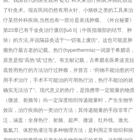
了针灸术。现在民间仍然有用火针、小烙铁之类的工具来治
疗某些外科疾病,当然也有一部分是表浅肿瘤。《外台秘要》
第23章已有千金灸治疗瘰疠[luǒ lì]（中医指颈部的结节、肿
块）的方法,并说隔蒜灸适于“一切项上瘰疠”。这也可能是肿
瘤热疗最古老的记载。热疗(hyperthermia)一词源于希腊语，
原意是指“高热”或“过热”。有文献记载，古希腊名医希波克拉
底曾用热疗的方法治疗过肿瘤，并曾言：“药物不能治愈的可
用手术治疗，手术不可能治的可用热疗治，热疗不能治的就
确实无法治了”。现代意义的热疗，是指携带一定能量的物质
（微波、射频等）向一定深度组织传递能量时，产生生物学
效应，治疗疾病的一类治疗方法；其传递能量的手段非常广
泛，涵盖：全身热疗、射频、超声、微波、红外线、激光、
氩氦刀、体腔热灌注等多种物理方法；是利用正常组织和病
变组织对能量吸收后产生的生物学效应的差异，达到既治疗